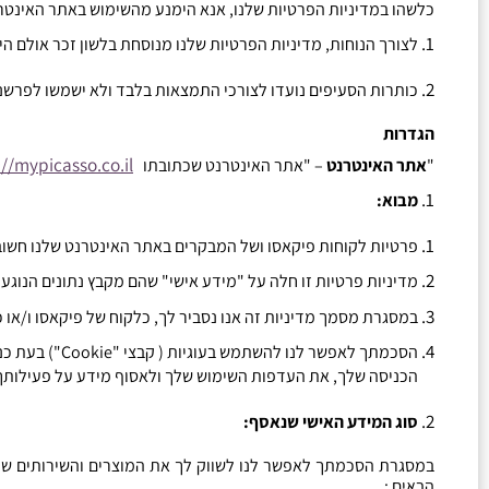
כלשהו במדיניות הפרטיות שלנו
,
אנא הימנע מהשימוש באתר האינטר
לצורך הנוחות
,
מדיניות הפרטיות שלנו מנוסחת בלשון זכר אולם הי
כותרות הסעיפים נועדו לצורכי התמצאות בלבד ולא ישמשו לפרשנ
הגדרות
//mypicasso.co.il/
"
אתר האינטרנט
–
"
אתר האינטרנט שכתובתו
מבוא
:
פרטיות לקוחות פיקאסו ושל המבקרים באתר האינטרנט שלנו חשוב
מדיניות פרטיות זו חלה על
"
מידע אישי
"
שהם מקבץ נתונים הנוגעי
במסגרת מסמך מדיניות זה אנו נסביר לך
,
כלקוח של פיקאסו ו
/
או 
הסכמתך לאפשר לנו להשתמש בעוגיות
(
קבצי
"Cookie")
בעת כנ
הכניסה שלך
,
את העדפות השימוש שלך ולאסוף מידע על פעילותך
סוג המידע האישי שנאסף
:
במסגרת הסכמתך לאפשר לנו לשווק לך את המוצרים והשירותים שלנו
הבאים
: