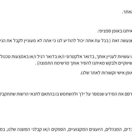
האתר
.
תנו באופן ספציפי
.
שנעשה זאת
(
בכל עת אתה יכול להודיע לנו כי אתה לא מעוניין לקבל את הנ
שויות לעניין אותך
,
בדואר אלקטרוני ו
/
או בדואר רגיל ו
/
או באמצעות טכנולו
 שיווקיים ולבקש מאיתנו להסיר אותך מרשימת התפוצה
) .
אופן אישי וקשורות לאתר שלנו
.
פרסם את המידע שנמסר על ידך ולהשתמש בו בהתאם לתנאי הרשות שתתקבל
דים
,
המנהלים
,
היועצים המקצועיים
,
הספקים ו
/
או קבלני המשנה שלנו
,
במי