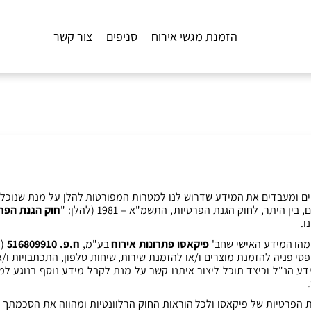
הזמנת מגשי אירוח
סניפים
צור קשר
ם ומעבדים את המידע שדרוש לנו למטרות המפורטות להלן על מנת שנוכל 
ם
,
בין היתר
,
לחוק הגנת הפרטיות
,
התשמ
"
א –
1981 (
להלן
: "
חוק הגנת הפר
ו
.
מהו המידע האישי שחב
'
פיקאסו פתרונות אירוח
בע
"
מ
,
ח
.
פ
. 516809910
(
ל
פסי פניה להזמנת מוצרים ו
/
או להזמנת שירות
,
שיחות טלפון
,
התכתבויות ו
/
א
דע הנ
"
ל וכיצד תוכל ליצור איתנו קשר על מנת לקבל מידע נוסף בנוגע למי
.
ת הפרטיות של פיקאסו ולכל הוראות החוק הרלוונטיות ומהווה את הסכמתך