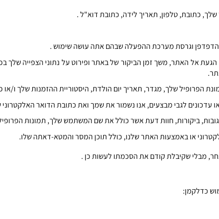
שלך
,
כתובת
,
טלפון
,
תאריך לידה
,
כתובת דוא
"
ל
.
 הדפדפן וגרסת מערכת ההפעלה שבהם אתה עושה שימוש
.
 הגעת אל האתר
,
משך זמן הביקור של באתר ופירוט על נתוני הצפייה שלך בכ
תר
.
ונת הפרופיל שלך
,
מגדר
,
תאריך יום הולדת
,
היסטוריית ההזמנות שלך ו
/
או כ
ו עדכונים לגבי מבצעים
,
אנו נשמור את שמך ואת כתובת הדואר האלקטרוני 
ובות
,
ביקורות
,
חוות דעת אשר כולל את שם המשתמש שלך
,
תמונות הפרופיל
קטרוני או באמצעות האתר שלנו
,
כולל תוכן המסר והמטא
-
דאתה שלו
.
חר
,
מבלי שקיבלת קודם את הסכמתו לעשות כן
.
מוש כדלקמן
: