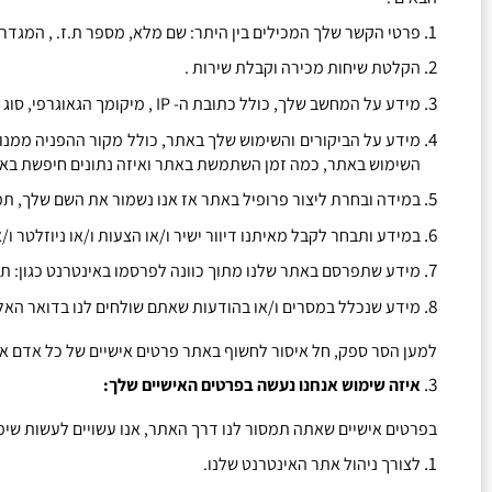
פרטי הקשר שלך המכילים בין היתר
:
שם מלא
,
מספר ת
.
ז
. ,
המגדר 
הקלטת שיחות מכירה וקבלת שירות
.
מידע על המחשב שלך
,
כולל כתובת ה
- IP ,
מיקומך הגאוגרפי
,
סוג
מידע על הביקורים והשימוש שלך באתר
,
כולל מקור ההפניה ממנו
השימוש באתר
,
כמה זמן השתמשת באתר ואיזה נתונים חיפשת בא
במידה ובחרת ליצור פרופיל באתר אז אנו נשמור את השם שלך
,
תמ
במידע ותבחר לקבל מאיתנו דיוור ישיר ו
/
או הצעות ו
/
או ניוזלטר ו
/
א
מידע שתפרסם באתר שלנו מתוך כוונה לפרסמו באינטרנט כגון
:
תג
מידע שנכלל במסרים ו
/
או בהודעות שאתם שולחים לנו בדואר האל
למען הסר ספק
,
חל איסור לחשוף באתר פרטים אישיים של כל אדם א
איזה שימוש אנחנו נעשה בפרטים האישיים שלך
:
בפרטים אישיים שאתה תמסור לנו דרך האתר
,
אנו עשויים לעשות שי
לצורך ניהול אתר האינטרנט שלנו
.