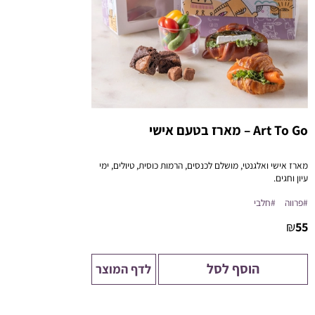
Art To Go – מארז בטעם אישי
מארז אישי ואלגנטי, מושלם לכנסים, הרמות כוסית, טיולים, ימי
עיון וחגים.
מעל 50 יח' – ניתן לבצע התאמות אישיות במרכיבי המארז.
#פרווה
#חלבי
₪
55
הוסף לסל
לדף המוצר