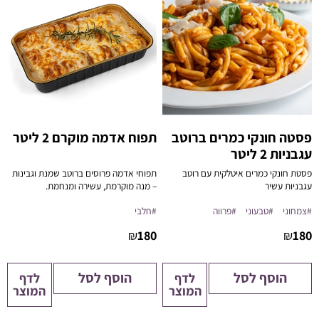
פסטה חונקי כמרים ברוטב
תפוח אדמה מוקרם 2 ליטר
עגבניות 2 ליטר
פסטת חונקי כמרים איטלקית עם רוטב
תפוחי אדמה פרוסים ברוטב שמנת וגבינות
עגבניות עשיר
– מנה מוקרמת, עשירה ומנחמת.
מסופק קר.
#צמחוני
#טבעוני
#פרווה
#חלבי
כלי ההגשה מתאים לחימום במיקרוגל /
תנור / פלטת שבת.
₪
180
₪
180
התמונה להמחשה בלבד!
הוסף לסל
הוסף לסל
לדף
לדף
המוצר
המוצר