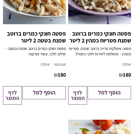
פסטה חונקי כמרים ברוטב
פסטה חונקי כמרים ברוטב
שמנת פטריות כמהין 2 ליטר
שמנת בטטה 2 ליטר
פסטה איטלקית טרייה ברוטב שמנת, פטריות
פסטת חונקי כמרים ברוטב שמנת ובטטה –
וכמהין – מושלמת לאירוח חלבי בסטייל.
שילוב חלבי, עשיר ומרקמי.
מסופק קר.
מסופק קר,
בכלי הגשה מתאים לחימום
#חלבי
#צמחוני
#חלבי
כלי ההגשה מתאים לחימום במיקרוגל /
במיקרוגל / תנור / פלטת שבת.
תנור / פלטת שבת.
₪
180
₪
180
התמונה להמחשה בלבד!
הוסף לסל
הוסף לסל
לדף
לדף
המוצר
המוצר