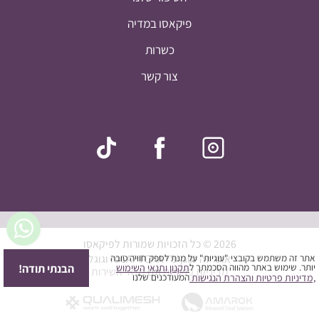
פיקאסו במדיה
כשרות
צור קשר
סיכום ביניים:
0
₪
חלק מההנחות יחושבו במסך התשלום
ביצוע הזמנה
הצעת מחיר
המשך בקנייה
2026 © כל הזכויות שמורות לפיקאסו
אתר זה מוגן ע"י reCAPTCHA וגוגל
אתר זה משתמש בקובצי "עוגיות" על מנת לספק חוויה טובה
הבנתי תודה!
יותר. שימוש באתר מהווה הסכמתך ל
תקנון ותנאי השימוש
מדיניות פרטיות
וגם
תנאי השירות
המעודכנים שלנו
,מדיניות פרטיות
והצהרת הנגישות