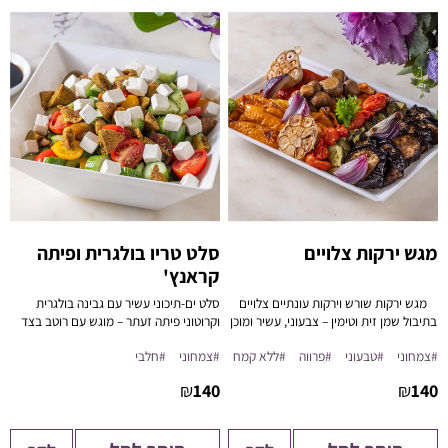
מגש ירקות צלויים
סלט טריו בולגרית ופיתה
קראנץ'
מגש ירקות שורש וירקות עונתיים צלויים
סלט ים-תיכוני עשיר עם גבינה בולגרית
בתיבול שמן זית וטימין – צבעוני, עשיר ומוכן
וקרוטוני פיתה זעתר – מוגש עם רוטב בצד
להגשה.
לשמירה על הטריות.
#צמחוני
#טבעוני
#פרווה
#ללא קמח
#צמחוני
#חלבי
מתאים ל-10–12 סועדים | כולל כף הגשה
₪
140
₪
140