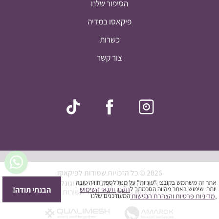
הסיפור שלנו
פיקאסו במדיה
כשרות
צור קשר
סיכום ביניים:
0
₪
חלק מההנחות יחושבו במסך התשלום
ביצוע הזמנה
הצעת מחיר
המשך בקנייה
2026 © כל הזכויות שמורות לפיקאסו
אתר זה מוגן ע"י reCAPTCHA וגוגל
אתר זה משתמש בקובצי "עוגיות" על מנת לספק חוויה טובה
הבנתי תודה!
יותר. שימוש באתר מהווה הסכמתך ל
תקנון ותנאי השימוש
מדיניות פרטיות
וגם
תנאי השירות
המעודכנים שלנו
,מדיניות פרטיות
והצהרת הנגישות