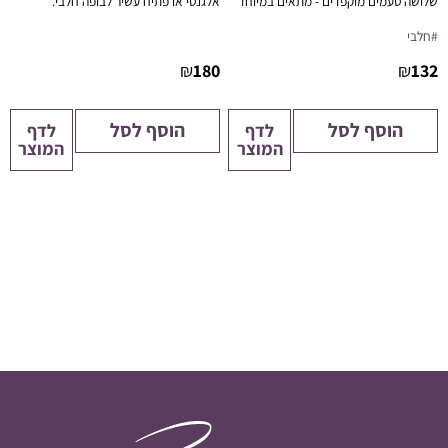
שלושה טעמים מוקפדים - מתאים במיוחד
אלגנטי או פתיח עשיר לבופה חלבי.
למגשי אירוח בוטיק, אירועים פרטיים,
#חלבי
קבלות פנים, פגישות עסקיות או הרמות
כוסית.
₪
180
₪
132
הוסף לסל
הוסף לסל
לדף
לדף
המוצר
המוצר