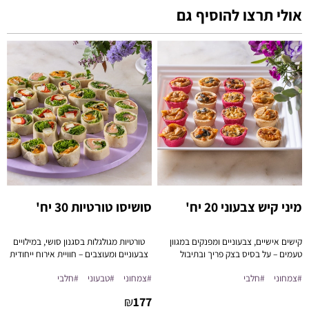
אולי תרצו להוסיף גם
מיני קיש צבעוני 20 יח'
סושיסו טורטיות 30 יח'
קישים אישיים, צבעוניים ומפנקים במגוון
טורטיות מגולגלות בסגנון סושי, במילויים
טעמים – על בסיס בצק פריך ובתיבול
צבעוניים ומעוצבים – חוויית אירוח ייחודית
מדויק.
וקלה להגשה.
#צמחוני
#חלבי
#צמחוני
#טבעוני
#חלבי
₪
177