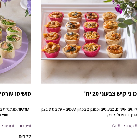
מיני קיש צבעוני 20 יח'
סושיסו טורטיות 30 
קישים אישיים, צבעוניים ומפנקים במגוון טעמים – על בסיס בצק
טורטיות מגולגלות בס
פריך ובתיבול מדויק.
חוויית
#צמחוני
#חלבי
#צמחוני
#טבעוני
₪
177