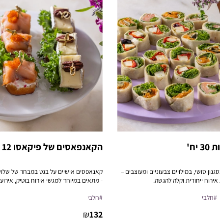
יח'
הקאנפאסים של פיקאסו 12 יח'
גנון סושי, במילויים צבעוניים ומעוצבים –
קאנאפסים אישיים על בגט במבחר של שלו
 אירוח ייחודית וקלה להגשה.
- מתאים במיוחד למגשי אירוח בוטיק, אירועי
פנים, פגישות עסקיות או הרמות כוסית.
#חלבי
#חלבי
₪
132