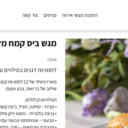
הזמנת מגשי אירוח
סניפים
צור קשר
מגש ביס קמח מלא 12 
#חלבי
לחמניות דגנים במילויים עש
מארז מיוחד של 2
שילוב של בריאות, צבע וטעם:
המילויים הכלולים:
• סביח – טחינה, חציל, ביצה קשה
• גבינת בולגרית – פסטו ירוק ופלפ
• טבעוני – אנטיפסטי צבעוני עם
• תערובת טוניסאית – טונה, מלפפ