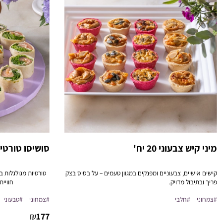
מיני קיש צבעוני 20 יח'
סושיסו טורטיות 30 
קישים אישיים, צבעוניים ומפנקים במגוון טעמים – על בסיס בצק
טורטיות מגולגלות בס
פריך ובתיבול מדויק.
חוויית
#צמחוני
#חלבי
#צמחוני
#טבעוני
₪
177