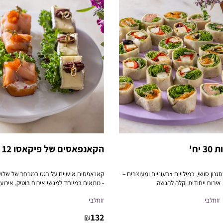
יח'
הקאנפאסים של פיקאסו 12 יח'
גנון סושי, במילויים צבעוניים ומעוצבים –
קאנאפסים אישיים על בגט במבחר של שלו
 אירוח ייחודית וקלה להגשה.
- מתאים במיוחד למגשי אירוח בוטיק, אירועי
פנים, פגישות עסקיות או הרמות כוסית.
#חלבי
#חלבי
₪
132