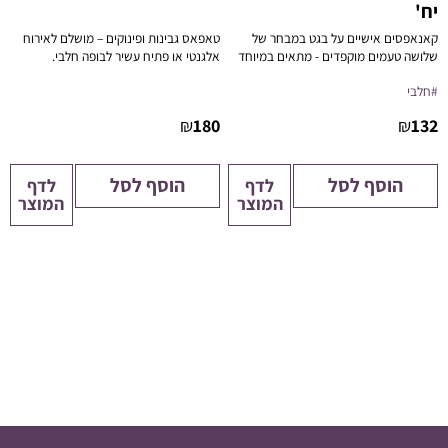
יח'
קאנאפסים אישיים על בגט במבחר של
טאפאס גבינות ופינוקים – מושלם לאירוח
שלושה טעמים מוקפדים - מתאים במיוחד
אלגנטי או פתיח עשיר לבופה חלבי.
למגשי אירוח בוטיק, אירועים פרטיים,
#חלבי
קבלות פנים, פגישות עסקיות או הרמות
כוסית.
₪
180
₪
132
הוסף לסל
הוסף לסל
לדף
לדף
המוצר
המוצר