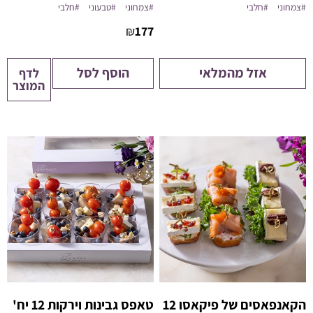
#צמחוני
#חלבי
#צמחוני
#טבעוני
#חלבי
₪
177
אזל מהמלאי
הוסף לסל
לדף
המוצר
הקאנפאסים של פיקאסו 12
טאפס גבינות וירקות 12 יח'