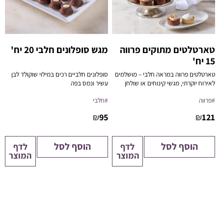
טארטלטים מתוקים פרווה
מגש סופלונים חלבי 20 יח'
15 יח'
20 יחידות
טארטלטים פרווה במראה חלבי – מושלמים
סופלונים חלביים רכים במילוי שוקולד לבן
לאירוח יוקרתי, מגשי קינוחים או שולחן
עשיר ונמס בפה
מתוקים כשר ללא פשרות.
#פרווה
#חלבי
₪
95
₪
121
הוסף לסל
הוסף לסל
לדף
לדף
המוצר
המוצר