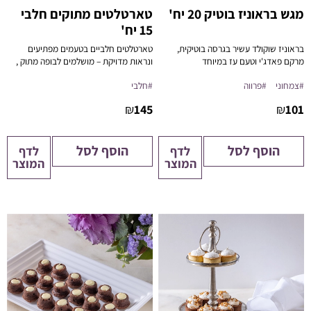
מגש בראוניז בוטיק 20 יח'
טארטלטים מתוקים חלבי
15 יח'
בראוניז שוקולד עשיר בגרסה בוטיקית,
טארטלטים חלביים בטעמים מפתיעים
מרקם פאדג'י וטעם עז במיוחד
ונראות מדויקת – מושלמים לבופה מתוק ,
אירוח מוקפד או קינוח אישי יוקרתי.
#צמחוני
#פרווה
#חלבי
₪
145
₪
101
הוסף לסל
הוסף לסל
לדף
לדף
המוצר
המוצר