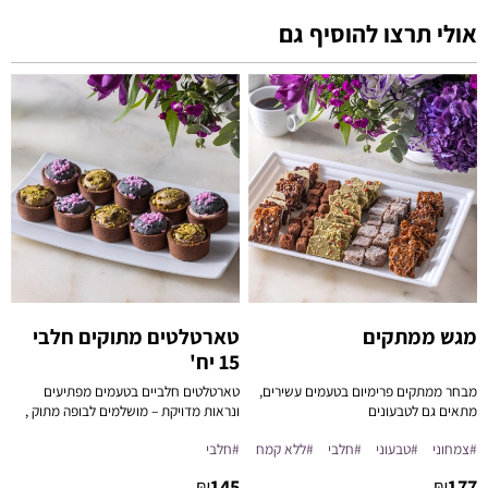
אולי תרצו להוסיף גם
מגש ממתקים
טארטלטים מתוקים חלבי
15 יח'
מבחר ממתקים פרימיום בטעמים עשירים,
טארטלטים חלביים בטעמים מפתיעים
מתאים גם לטבעונים
ונראות מדויקת – מושלמים לבופה מתוק ,
אירוח מוקפד או קינוח אישי יוקרתי.
#צמחוני
#טבעוני
#חלבי
#ללא קמח
#חלבי
₪
145
₪
177