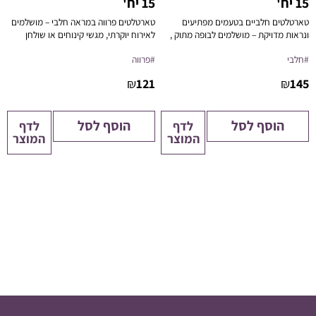
15 יח'
15 יח'
טארטלטים חלביים בטעמים מפתיעים
טארטלטים פרווה במראה חלבי – מושלמים
ונראות מדויקת – מושלמים לבופה מתוק ,
לאירוח יוקרתי, מגשי קינוחים או שולחן
אירוח מוקפד או קינוח אישי יוקרתי.
מתוקים כשר ללא פשרות.
#חלבי
#פרווה
₪
121
₪
145
הוסף לסל
הוסף לסל
לדף
לדף
המוצר
המוצר