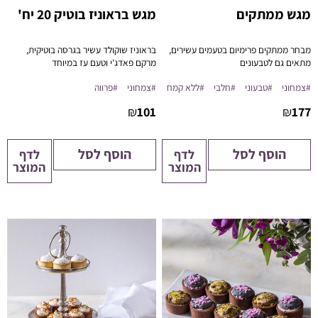
מגש ממתקים
מגש בראוניז בוטיק 20 יח'
מבחר ממתקים פרימיום בטעמים עשירים,
בראוניז שוקולד עשיר בגרסה בוטיקית,
מתאים גם לטבעונים
מרקם פאדג'י וטעם עז במיוחד
#צמחוני
#טבעוני
#חלבי
#ללא קמח
#צמחוני
#פרווה
₪
101
₪
177
הוסף לסל
הוסף לסל
לדף
לדף
המוצר
המוצר