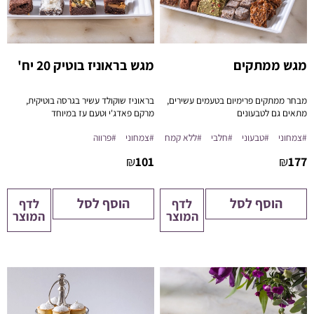
מגש ממתקים
מגש בראוניז בוטיק 20 יח'
מבחר ממתקים פרימיום בטעמים עשירים,
בראוניז שוקולד עשיר בגרסה בוטיקית,
מתאים גם לטבעונים
מרקם פאדג'י וטעם עז במיוחד
#צמחוני
#טבעוני
#חלבי
#ללא קמח
#צמחוני
#פרווה
₪
101
₪
177
הוסף לסל
הוסף לסל
לדף
לדף
המוצר
המוצר