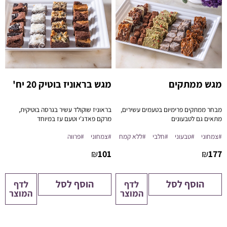
מגש ממתקים
מגש בראוניז בוטיק 20 יח'
מבחר ממתקים פרימיום בטעמים עשירים,
בראוניז שוקולד עשיר בגרסה בוטיקית,
מתאים גם לטבעונים
מרקם פאדג'י וטעם עז במיוחד
#צמחוני
#טבעוני
#חלבי
#ללא קמח
#צמחוני
#פרווה
₪
101
₪
177
הוסף לסל
הוסף לסל
לדף
לדף
המוצר
המוצר