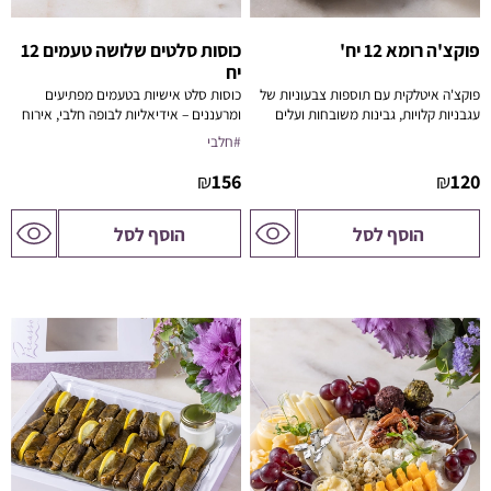
פוקצ'ה רומא 12 יח'
כוסות סלטים שלושה טעמים 12
יח
פוקצ'ה איטלקית עם תוספות צבעוניות של
כוסות סלט אישיות בטעמים מפתיעים
עגבניות קלויות, גבינות משובחות ועלים
ומרעננים – אידיאליות לבופה חלבי, אירוח
ירוקים – חיבור מושלם בין רעננות, מליחות
עסקי או מגש פינגר פוד בריא ומעוצב.
#חלבי
וטעם ים-תיכוני.
₪
156
₪
120
לדף
לדף
הוסף לסל
הוסף לסל
המוצר
המוצר