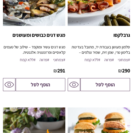
גרבלקסו
מגש דגים כבושים ומעושנים
סלמון מעושן בעבודת יד, מתובל בעדינות
מגש דגים עשיר ומוקפד – שילוב של טעמים
בלימון טרי, שמן זית, שמיר וצלפים –
קלאסיים ופרזנטציה אלגנטית.
קלאסיקה סקנדינבית בטוויסט של פיקאסו.
#צמחוני
#פרווה
#ללא קמח
#צמחוני
#פרווה
#ללא קמח
₪
291
₪
290
לדף
לדף
הוסף לסל
הוסף לסל
המוצר
המוצר