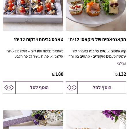
הקאנפאסים של פיקאסו 12 יח'
טאפס גבינות וירקות 12 יח'
קאנאפסים אישיים על בגט במבחר של
טאפאס גבינות ופינוקים – מושלם לאירוח
שלושה טעמים מוקפדים - מתאים במיוחד
אלגנטי או פתיח עשיר לבופה חלבי.
למגשי אירוח בוטיק, אירועים פרטיים,
#חלבי
קבלות פנים, פגישות עסקיות או הרמות
כוסית.
₪
180
₪
132
לדף
לדף
הוסף לסל
הוסף לסל
המוצר
המוצר