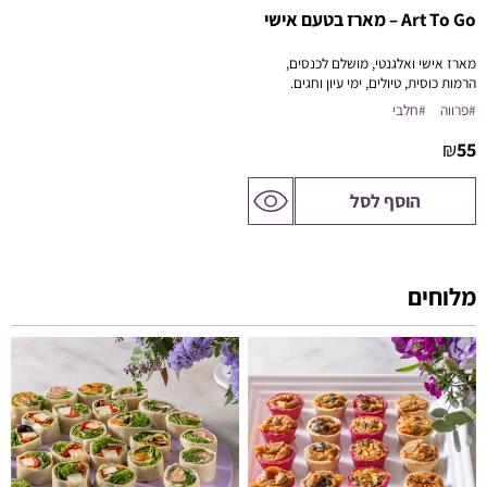
Art To Go – מארז בטעם אישי
מארז אישי ואלגנטי, מושלם לכנסים,
הרמות כוסית, טיולים, ימי עיון וחגים.
מעל 50 יח' – ניתן לבצע התאמות אישיות
#פרווה
#חלבי
במרכיבי המארז.
₪
55
לדף
הוסף לסל
המוצר
מלוחים