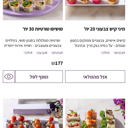
מיני קיש צבעוני 20 יח'
סושיסו טורטיות 30 יח'
קישים אישיים, צבעוניים ומפנקים במגוון
טורטיות מגולגלות בסגנון סושי, במילויים
טעמים – על בסיס בצק פריך ובתיבול
צבעוניים ומעוצבים – חוויית אירוח ייחודית
מדויק.
וקלה להגשה.
#צמחוני
#חלבי
#צמחוני
#טבעוני
#חלבי
₪
177
לדף
אזל מהמלאי
הוסף לסל
המוצר