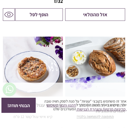
₪
32
לדף
אזל מהמלאי
הוסף לסל
המוצר
סיכום ביניים:
0
₪
חלק מההנחות יחושבו במסך התשלום
ביצוע הזמנה
הצעת מחיר
המשך בקנייה
אתר זה משתמש בקובצי "עוגיות" על מנת לספק חוויה טובה
לחם שאור (מחמצת) כפרי
קיש אישי עגול - בטטה
הבנתי תודה!
יותר. שימוש באתר מהווה הסכמתך ל
תקנון ותנאי השימוש
המעודכנים שלנו
,מדיניות פרטיות
והצהרת הנגישות
אגוזים וחמוציות
התמונה להמחשה בלבד!
קיש אישי עגול קוטר 12 ס"מ