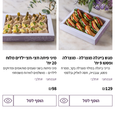
מגש בייגלה מוצרלה - מוצרלה
מיני פיתה חצי-חצי ילדים מלוח
ופסטו 9 יח'
20 יח'
כריכי בייגלה במילוי מוצרלה בקר, ממרח
מיני פיתות בשני טעמים מותאמים ומדויקים
פסטו, עגבנייה, חסה לאליק ובלסמי
לילדים – מושלמים לאירוח משפחתי
מצומצם
#צמחוני
#חלבי
#צמחוני
#חלבי
₪
98
₪
129
לדף
לדף
הוסף לסל
הוסף לסל
המוצר
המוצר