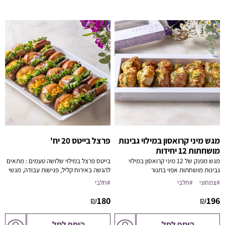
מגש מיני קרואסון במילוי גבינות
פרצל בייטס 20 יח'
מושחתות 12 יחידות
מגש מפנק של 12 מיני קרואסון במילוי
בייטס פרצל במילוי שלושה טעמים : מתאים
גבינות מושחתות אפוי בתנור
להגשה באירוח קליל, פגישות עבודה, מגשי
קוקטייל או ארוחות בוקר מושקעות.
#צמחוני
#חלבי
#חלבי
₪
180
₪
196
לדף
לדף
הוסף לסל
הוסף לסל