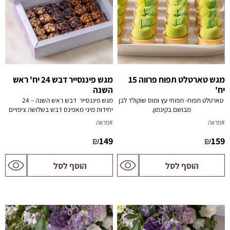
מגש טארטלט תפוח פרווה 15
מגש פיננסייר דבש 24 יח' ראש
יח'
השנה
טארטלט תפוח- תפוחי עץ ומוס שוקולד לבן
מגש פיננסייר דבש ראש השנה – 24
מבושם בקינמון.
יחידות מיני מאפינס דבש בשלושה ציפויים
טעימים: שברי עוגיות אוראו, שברי עוגיות
#פרווה
#פרווה
לוטוס ושקדים קלויים.
₪
149
₪
159
לדף
לדף
הוסף לסל
הוסף לסל
המוצר
המוצר