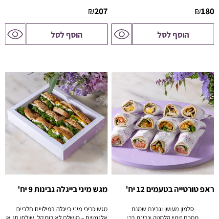
₪
207
₪
180
לדף
לדף
הוסף לסל
הוסף לסל
המוצר
המוצר
ראפ טורטייה בטעמים 12 יח'
מגש מיני בייגלה גבינות 9 יח'
סלמון מעושן וגבינת שמנת
מגש כריכי מיני בייגלה במילויים חלביים
ממרח זיתיי קלמטה וגבינת ברי
אלגנטיים – מושלם לאירוח קל, שולחן חג או