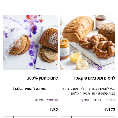
לחמים ומטבלים פיקאסו
לחם כוסמין 100%
מגש לחמים בעבודת יד, לצד מטבלי בוטיק
התמונה להמחשה בלבד!
מבית פיקאסו – חוויית אירוח מלאה
בטעמים, מרקמים וריח של בית.
#צמחוני
#פרווה
#חריף
#צמחוני
#פרווה
₪
32
₪
173