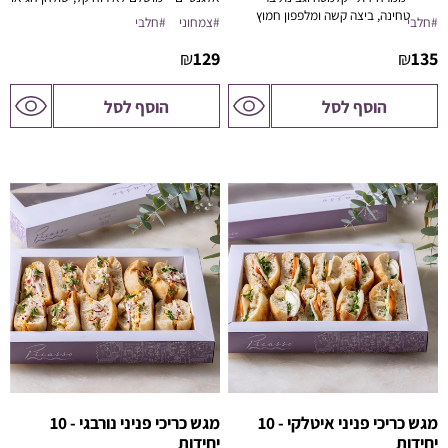
טחינה, ביצה קשה ומלפפון חמוץ
פגישת בוקר.
#חלבי
#צמחוני
#חלבי
₪
129
₪
135
לדף
לדף
הוסף לסל
הוסף לסל
המוצר
המוצר
מגש כריכי פניני איטלקי - 10
מגש כריכי פניני נורבגי - 10
יחידות
יחידות