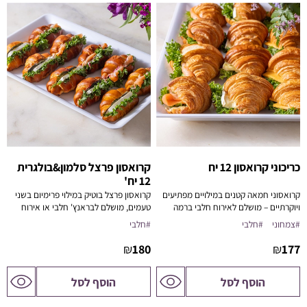
כריכוני קרואסון 12 יח
קרואסון פרצל סלמון&בולגרית
12 יח'
קרואסוני חמאה קטנים במילויים מפתיעים
קרואסון פרצל בוטיק במילוי פרימיום בשני
ויוקרתיים – מושלם לאירוח חלבי ברמה
טעמים, מושלם לבראנץ' חלבי או אירוח
גבוהה.
עסקי עם טעם אירופאי.
#צמחוני
#חלבי
#חלבי
₪
180
₪
177
לדף
לדף
הוסף לסל
הוסף לסל
המוצר
המוצר