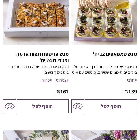
מגש טאפאסים 12 יח'
מגש פריטטת תפוח אדמה
ופטריות 24 יח'
מגש טאפאסים צבעוני ומעודן – שילוב של
מגש פריטטה עם תפוח אדמה ופטריות -
ביסים ים-תיכוניים עשירים, מוגשים עם מיני
ביס נימוך וטעים
פיתות ושמן זית.
#חלבי
#צמחוני
#פרווה
₪
161
₪
139
לדף
לדף
הוסף לסל
הוסף לסל
המוצר
המוצר