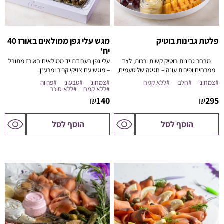
פלטת גבינות בוטיק
מגש עלי גפן ממולאים באורז 40
יח'
מבחר גבינות בוטיק קשות ורכות, לצד
עלי גפן בעבודת יד ממולאים באורז מתובל
ממרחים ופירות עונה – חגיגה של טעמים,
– מוגש עם צזיקי קריר ומרענן.
צבעים ואלגנטיות.
#צמחוני
#חלבי
#ללא קמח
#צמחוני
#טבעוני
#פרווה
#ללא קמח
#ללא סוכר
₪
140
₪
295
לדף
לדף
הוסף לסל
הוסף לסל
המוצר
המוצר