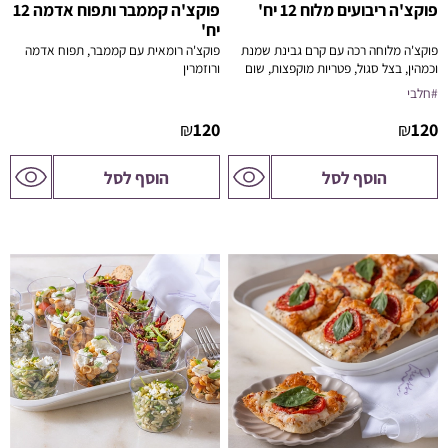
פוקצ'ה ריבועים מלוח 12 יח'
פוקצ'ה קממבר ותפוח אדמה 12
יח'
פוקצ'ה מלוחה רכה עם קרם גבינת שמנת
פוקצ'ה רומאית עם קממבר, תפוח אדמה
וכמהין, בצל סגול, פטריות מוקפצות, שום
ורוזמרין
קונפי ומוצרלה מגורדת – פתרון מושלם
מאפה איטלקי בעבודת יד עם גבינת
#חלבי
לאירוח או ארוחה קלה.
קממבר נמסה, תפוח אדמה מדורה, רוזמרין
טרי ונגיעה של דבש. שילוב של טעם, ארומה
₪
120
₪
120
ופריכות.
לדף
לדף
הוסף לסל
הוסף לסל
המוצר
המוצר